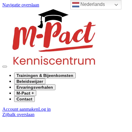
Nederlands
Navigatie overslaan
Trainingen & Bijeenkomsten
Beleidswijzer
Ervaringsverhalen
M-Pact +
Contact
Account aanmaken
Log in
Zijbalk overslaan