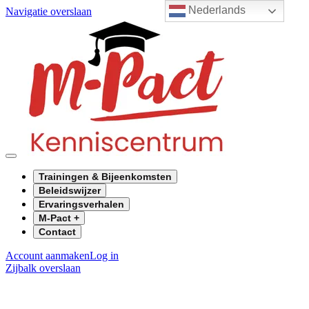
Nederlands
Navigatie overslaan
Trainingen & Bijeenkomsten
Beleidswijzer
Ervaringsverhalen
M-Pact +
Contact
Account aanmaken
Log in
Zijbalk overslaan