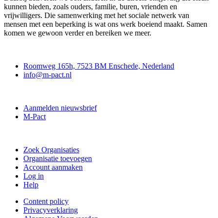
kunnen bieden, zoals ouders, familie, buren, vrienden en
vrijwilligers. Die samenwerking met het sociale netwerk van
mensen met een beperking is wat ons werk boeiend maakt. Samen
komen we gewoon verder en bereiken we meer.
Contact
Roomweg 165h, 7523 BM Enschede, Nederland
info@m-pact.nl
M-Pact Kenniscentrum
Aanmelden nieuwsbrief
M-Pact
Doe mee
Zoek Organisaties
Organisatie toevoegen
Account aanmaken
Log in
Help
Content policy
Privacyverklaring