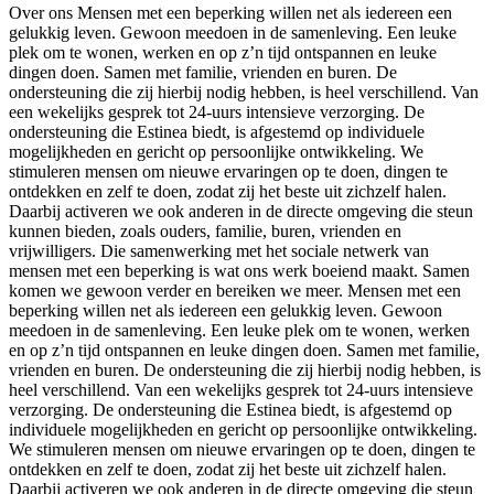
Over ons Mensen met een beperking willen net als iedereen een
gelukkig leven. Gewoon meedoen in de samenleving. Een leuke
plek om te wonen, werken en op z’n tijd ontspannen en leuke
dingen doen. Samen met familie, vrienden en buren. De
ondersteuning die zij hierbij nodig hebben, is heel verschillend. Van
een wekelijks gesprek tot 24-uurs intensieve verzorging. De
ondersteuning die Estinea biedt, is afgestemd op individuele
mogelijkheden en gericht op persoonlijke ontwikkeling. We
stimuleren mensen om nieuwe ervaringen op te doen, dingen te
ontdekken en zelf te doen, zodat zij het beste uit zichzelf halen.
Daarbij activeren we ook anderen in de directe omgeving die steun
kunnen bieden, zoals ouders, familie, buren, vrienden en
vrijwilligers. Die samenwerking met het sociale netwerk van
mensen met een beperking is wat ons werk boeiend maakt. Samen
komen we gewoon verder en bereiken we meer. Mensen met een
beperking willen net als iedereen een gelukkig leven. Gewoon
meedoen in de samenleving. Een leuke plek om te wonen, werken
en op z’n tijd ontspannen en leuke dingen doen. Samen met familie,
vrienden en buren. De ondersteuning die zij hierbij nodig hebben, is
heel verschillend. Van een wekelijks gesprek tot 24-uurs intensieve
verzorging. De ondersteuning die Estinea biedt, is afgestemd op
individuele mogelijkheden en gericht op persoonlijke ontwikkeling.
We stimuleren mensen om nieuwe ervaringen op te doen, dingen te
ontdekken en zelf te doen, zodat zij het beste uit zichzelf halen.
Daarbij activeren we ook anderen in de directe omgeving die steun