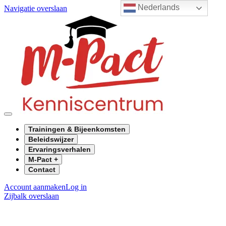
Nederlands
Navigatie overslaan
Trainingen & Bijeenkomsten
Beleidswijzer
Ervaringsverhalen
M-Pact +
Contact
Account aanmaken
Log in
Zijbalk overslaan