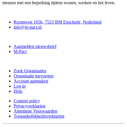
mensen met een beperking tijdens wonen, werken en het leven.
Contact
Roomweg 165h, 7523 BM Enschede, Nederland
info@m-pact.nl
M-Pact Kenniscentrum
Aanmelden nieuwsbrief
M-Pact
Doe mee
Zoek Organisaties
Organisatie toevoegen
Account aanmaken
Log in
Help
Content policy
Privacyverklaring
Algemene Voorwaarden
Toegankelijkheidsverklaring