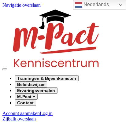
Nederlands
Navigatie overslaan
Trainingen & Bijeenkomsten
Beleidswijzer
Ervaringsverhalen
M-Pact +
Contact
Account aanmaken
Log in
Zijbalk overslaan