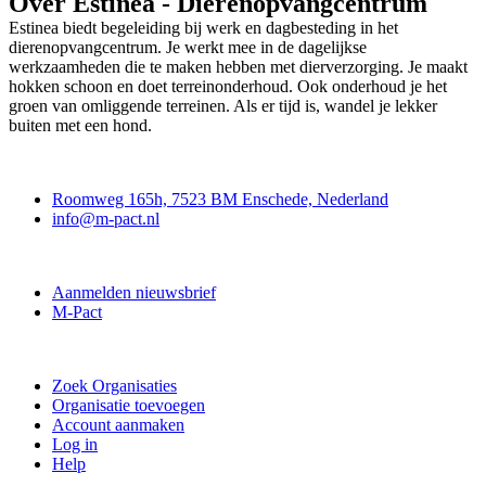
Over Estinea - Dierenopvangcentrum
Estinea biedt begeleiding bij werk en dagbesteding in het
dierenopvangcentrum. Je werkt mee in de dagelijkse
werkzaamheden die te maken hebben met dierverzorging. Je maakt
hokken schoon en doet terreinonderhoud. Ook onderhoud je het
groen van omliggende terreinen. Als er tijd is, wandel je lekker
buiten met een hond.
Contact
Roomweg 165h, 7523 BM Enschede, Nederland
info@m-pact.nl
M-Pact Kenniscentrum
Aanmelden nieuwsbrief
M-Pact
Doe mee
Zoek Organisaties
Organisatie toevoegen
Account aanmaken
Log in
Help