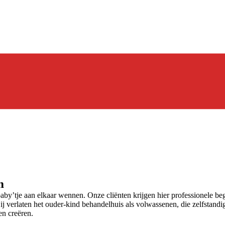
m
y’tje aan elkaar wennen. Onze cliënten krijgen hier professionele beg
j verlaten het ouder-kind behandelhuis als volwassenen, die zelfstand
n creëren.