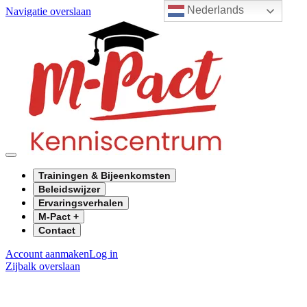
Nederlands
Navigatie overslaan
Trainingen & Bijeenkomsten
Beleidswijzer
Ervaringsverhalen
M-Pact +
Contact
Account aanmaken
Log in
Zijbalk overslaan