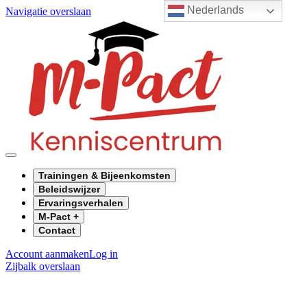
Nederlands
Navigatie overslaan
Trainingen & Bijeenkomsten
Beleidswijzer
Ervaringsverhalen
M-Pact +
Contact
Account aanmaken
Log in
Zijbalk overslaan