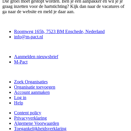
Die groei moet gestopt worden. Ben je een aanpakker en wil je je
graag inzetten voor de hartstichting? Kijk dan naar de vacatures of
ga naar de website en meld je daar aan.
Contact
Roomweg 165h, 7523 BM Enschede, Nederland
info@m-pact.nl
M-Pact Kenniscentrum
Aanmelden nieuwsbrief
M-Pact
Doe mee
Zoek Organisaties
Organisatie toevoegen
Account aanmaken
Log in
Help
Content policy
Privacyverklaring
Algemene Voorwaarden
Toegankelijkheidsverklaring