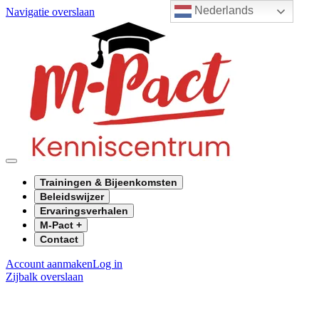
Nederlands
Navigatie overslaan
Trainingen & Bijeenkomsten
Beleidswijzer
Ervaringsverhalen
M-Pact +
Contact
Account aanmaken
Log in
Zijbalk overslaan