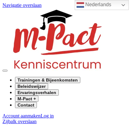
Nederlands
Navigatie overslaan
Trainingen & Bijeenkomsten
Beleidswijzer
Ervaringsverhalen
M-Pact +
Contact
Account aanmaken
Log in
Zijbalk overslaan