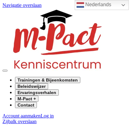
Nederlands
Navigatie overslaan
Trainingen & Bijeenkomsten
Beleidswijzer
Ervaringsverhalen
M-Pact +
Contact
Account aanmaken
Log in
Zijbalk overslaan