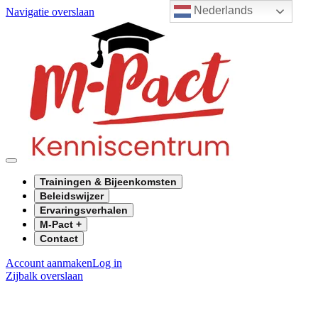
Nederlands
Navigatie overslaan
Trainingen & Bijeenkomsten
Beleidswijzer
Ervaringsverhalen
M-Pact +
Contact
Account aanmaken
Log in
Zijbalk overslaan