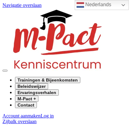
Nederlands
Navigatie overslaan
Trainingen & Bijeenkomsten
Beleidswijzer
Ervaringsverhalen
M-Pact +
Contact
Account aanmaken
Log in
Zijbalk overslaan