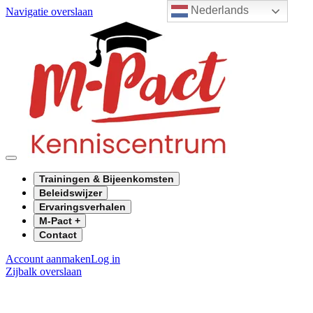
Nederlands
Navigatie overslaan
Trainingen & Bijeenkomsten
Beleidswijzer
Ervaringsverhalen
M-Pact +
Contact
Account aanmaken
Log in
Zijbalk overslaan