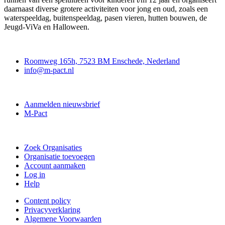
daarnaast diverse grotere activiteiten voor jong en oud, zoals een
waterspeeldag, buitenspeeldag, pasen vieren, hutten bouwen, de
Jeugd-ViVa en Halloween.
Contact
Roomweg 165h, 7523 BM Enschede, Nederland
info@m-pact.nl
M-Pact Kenniscentrum
Aanmelden nieuwsbrief
M-Pact
Doe mee
Zoek Organisaties
Organisatie toevoegen
Account aanmaken
Log in
Help
Content policy
Privacyverklaring
Algemene Voorwaarden