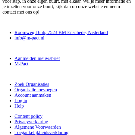
voor stap, in onze eigen buurt, met elkaar. Wil je meer informatie en
je inzetten voor onze buurt, kijk dan op onze website en neem
contact met ons op!
Contact
Roomweg 165h, 7523 BM Enschede, Nederland
info@m-pact.nl
M-Pact Kenniscentrum
Aanmelden nieuwsbrief
M-Pact
Doe mee
Zoek Organisaties
Organisatie toevoegen
Account aanmaken
Log in
Help
Content policy
Privacyverklaring
Algemene Voorwaarden
Toegankelijkheidsverklaring