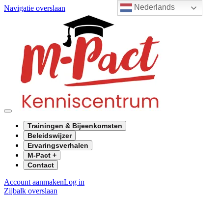
Nederlands
Navigatie overslaan
Trainingen & Bijeenkomsten
Beleidswijzer
Ervaringsverhalen
M-Pact +
Contact
Account aanmaken
Log in
Zijbalk overslaan