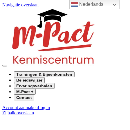
Nederlands
Navigatie overslaan
Trainingen & Bijeenkomsten
Beleidswijzer
Ervaringsverhalen
M-Pact +
Contact
Account aanmaken
Log in
Zijbalk overslaan