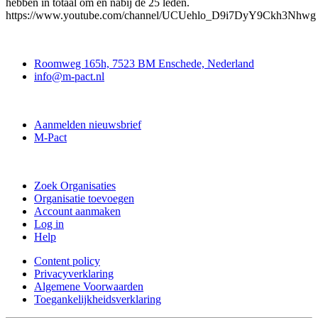
hebben in totaal om en nabij de 25 leden.
https://www.youtube.com/channel/UCUehlo_D9i7DyY9Ckh3Nhwg
Contact
Roomweg 165h, 7523 BM Enschede, Nederland
info@m-pact.nl
M-Pact Kenniscentrum
Aanmelden nieuwsbrief
M-Pact
Doe mee
Zoek Organisaties
Organisatie toevoegen
Account aanmaken
Log in
Help
Content policy
Privacyverklaring
Algemene Voorwaarden
Toegankelijkheidsverklaring