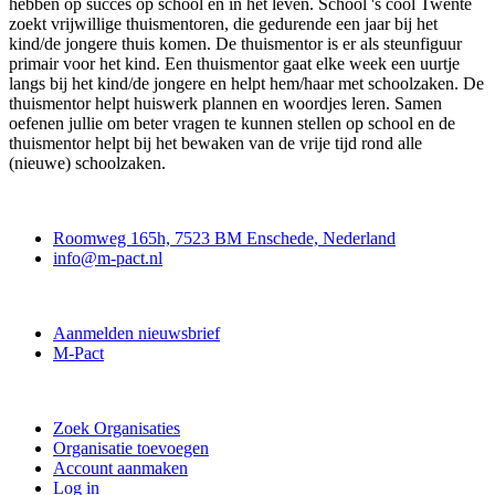
hebben op succes op school en in het leven. School 's cool Twente
zoekt vrijwillige thuismentoren, die gedurende een jaar bij het
kind/de jongere thuis komen. De thuismentor is er als steunfiguur
primair voor het kind. Een thuismentor gaat elke week een uurtje
langs bij het kind/de jongere en helpt hem/haar met schoolzaken. De
thuismentor helpt huiswerk plannen en woordjes leren. Samen
oefenen jullie om beter vragen te kunnen stellen op school en de
thuismentor helpt bij het bewaken van de vrije tijd rond alle
(nieuwe) schoolzaken.
Contact
Roomweg 165h, 7523 BM Enschede, Nederland
info@m-pact.nl
M-Pact Kenniscentrum
Aanmelden nieuwsbrief
M-Pact
Doe mee
Zoek Organisaties
Organisatie toevoegen
Account aanmaken
Log in