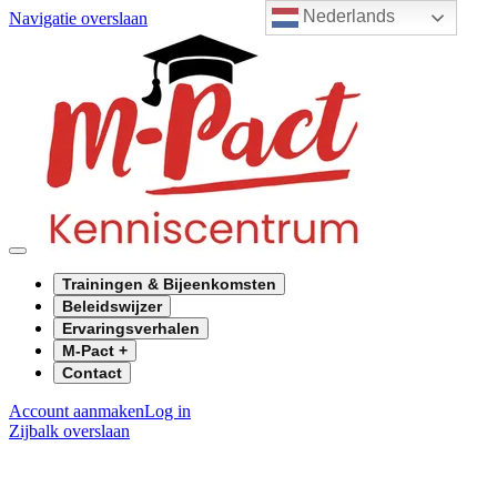
Nederlands
Navigatie overslaan
Trainingen & Bijeenkomsten
Beleidswijzer
Ervaringsverhalen
M-Pact +
Contact
Account aanmaken
Log in
Zijbalk overslaan