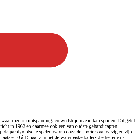
, waar men op ontspanning- en wedstrijdniveau kan sporten. Dit geldt
ericht in 1962 en daarmee ook een van oudste gehandicapten
op de paralympische spelen waren onze de sporters aanwezig en zijn
atste 10 á 15 jaar zijn het de waterbasketballers die het ene na