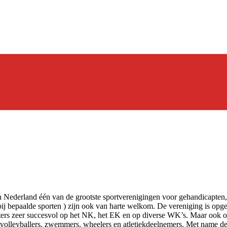
in Nederland één van de grootste sportverenigingen voor gehandicapten
ij bepaalde sporten ) zijn ook van harte welkom. De vereniging is opg
rters zeer succesvol op het NK, het EK en op diverse WK’s. Maar ook 
olleyballers, zwemmers, wheelers en atletiekdeelnemers. Met name de la