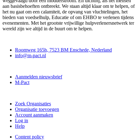
weggevaagd door een modderstroom. En dichtbij, als het mensen
aan basisbehoeften ontbreekt. We staan altijd klaar om te helpen, of
het nu gaat om een calamiteit, de opvang van vluchtelingen, het
bieden van voedselhulp, Educatie of om EHBO te verlenen tijdens
evenementen. Met het grootste vrijwillige hulpverlenersnetwerk ter
wereld zijn we altijd in de buurt om te helpen.
Contact
Roomweg 165h, 7523 BM Enschede, Nederland
info@m-pact.nl
M-Pact Kenniscentrum
Aanmelden nieuwsbrief
M-Pact
Doe mee
Zoek Organisaties
Organisatie toevoegen
Account aanmaken
Log in
Help
Content policy