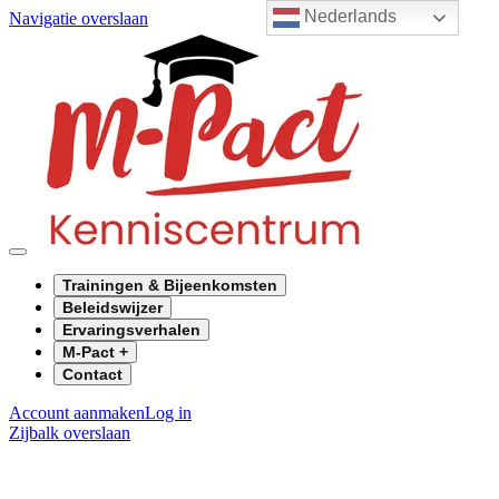
Nederlands
Navigatie overslaan
Trainingen & Bijeenkomsten
Beleidswijzer
Ervaringsverhalen
M-Pact +
Contact
Account aanmaken
Log in
Zijbalk overslaan