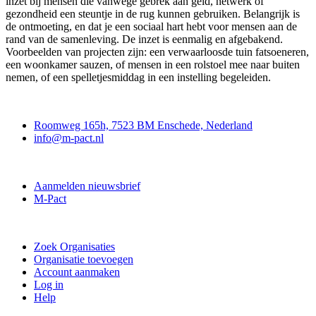
inzet bij mensen die vanwege gebrek aan geld, netwerk of
gezondheid een steuntje in de rug kunnen gebruiken. Belangrijk is
de ontmoeting, en dat je een sociaal hart hebt voor mensen aan de
rand van de samenleving. De inzet is eenmalig en afgebakend.
Voorbeelden van projecten zijn: een verwaarloosde tuin fatsoeneren,
een woonkamer sauzen, of mensen in een rolstoel mee naar buiten
nemen, of een spelletjesmiddag in een instelling begeleiden.
Contact
Roomweg 165h, 7523 BM Enschede, Nederland
info@m-pact.nl
M-Pact Kenniscentrum
Aanmelden nieuwsbrief
M-Pact
Doe mee
Zoek Organisaties
Organisatie toevoegen
Account aanmaken
Log in
Help