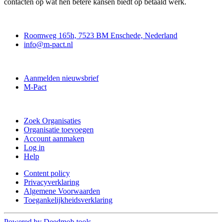
contacten op wat hen betere kansen biedt op betaald werk.
Contact
Roomweg 165h, 7523 BM Enschede, Nederland
info@m-pact.nl
M-Pact Kenniscentrum
Aanmelden nieuwsbrief
M-Pact
Doe mee
Zoek Organisaties
Organisatie toevoegen
Account aanmaken
Log in
Help
Content policy
Privacyverklaring
Algemene Voorwaarden
Toegankelijkheidsverklaring
Powered by Deedmob tools