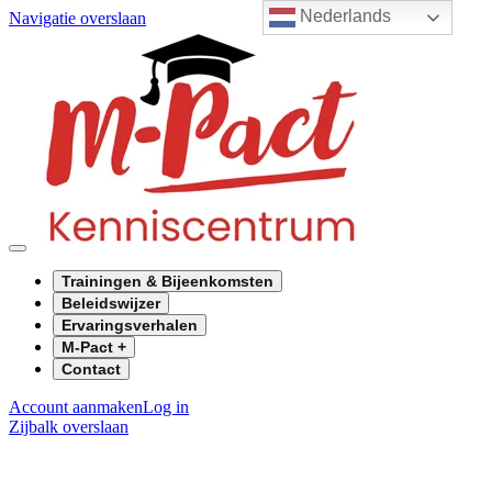
Nederlands
Navigatie overslaan
Trainingen & Bijeenkomsten
Beleidswijzer
Ervaringsverhalen
M-Pact +
Contact
Account aanmaken
Log in
Zijbalk overslaan