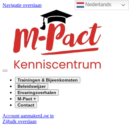
Nederlands
Navigatie overslaan
Trainingen & Bijeenkomsten
Beleidswijzer
Ervaringsverhalen
M-Pact +
Contact
Account aanmaken
Log in
Zijbalk overslaan