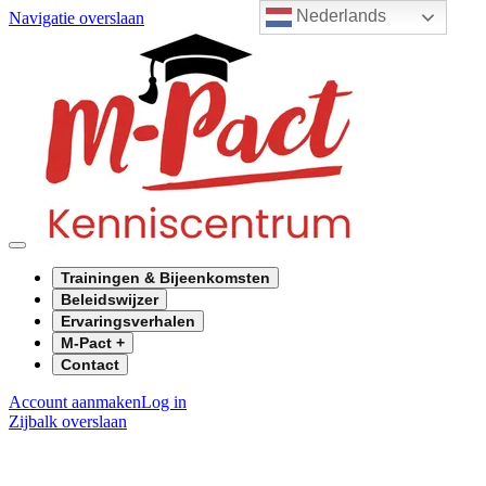
Nederlands
Navigatie overslaan
Trainingen & Bijeenkomsten
Beleidswijzer
Ervaringsverhalen
M-Pact +
Contact
Account aanmaken
Log in
Zijbalk overslaan