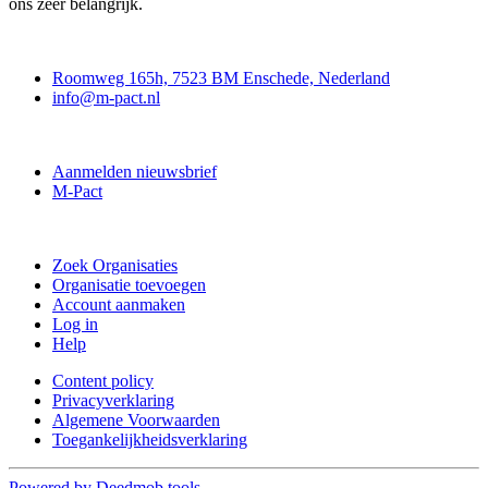
ons zeer belangrijk.
Contact
Roomweg 165h, 7523 BM Enschede, Nederland
info@m-pact.nl
M-Pact Kenniscentrum
Aanmelden nieuwsbrief
M-Pact
Doe mee
Zoek Organisaties
Organisatie toevoegen
Account aanmaken
Log in
Help
Content policy
Privacyverklaring
Algemene Voorwaarden
Toegankelijkheidsverklaring
Powered by Deedmob tools