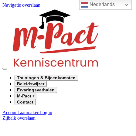
Nederlands
Navigatie overslaan
Trainingen & Bijeenkomsten
Beleidswijzer
Ervaringsverhalen
M-Pact +
Contact
Account aanmaken
Log in
Zijbalk overslaan