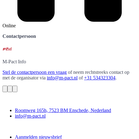
Online
Contactpersoon
M-Pact
Info
Stel de contactpersoon een vraag
of neem rechtstreeks contact op
met de organisator via
info@m-pact.nl
of
+31 534323304
.
Contact
Roomweg 165h, 7523 BM Enschede, Nederland
info@m-pact.nl
M-Pact Kenniscentrum
Aanmelden nieuwsbrief