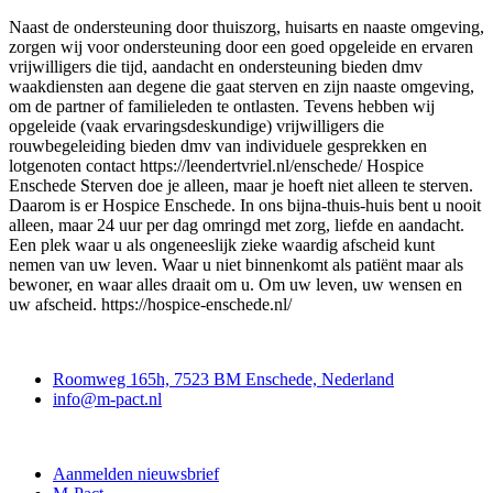
Naast de ondersteuning door thuiszorg, huisarts en naaste omgeving,
zorgen wij voor ondersteuning door een goed opgeleide en ervaren
vrijwilligers die tijd, aandacht en ondersteuning bieden dmv
waakdiensten aan degene die gaat sterven en zijn naaste omgeving,
om de partner of familieleden te ontlasten. Tevens hebben wij
opgeleide (vaak ervaringsdeskundige) vrijwilligers die
rouwbegeleiding bieden dmv van individuele gesprekken en
lotgenoten contact https://leendertvriel.nl/enschede/ Hospice
Enschede Sterven doe je alleen, maar je hoeft niet alleen te sterven.
Daarom is er Hospice Enschede. In ons bijna-thuis-huis bent u nooit
alleen, maar 24 uur per dag omringd met zorg, liefde en aandacht.
Een plek waar u als ongeneeslijk zieke waardig afscheid kunt
nemen van uw leven. Waar u niet binnenkomt als patiënt maar als
bewoner, en waar alles draait om u. Om uw leven, uw wensen en
uw afscheid. https://hospice-enschede.nl/
Contact
Roomweg 165h, 7523 BM Enschede, Nederland
info@m-pact.nl
M-Pact Kenniscentrum
Aanmelden nieuwsbrief