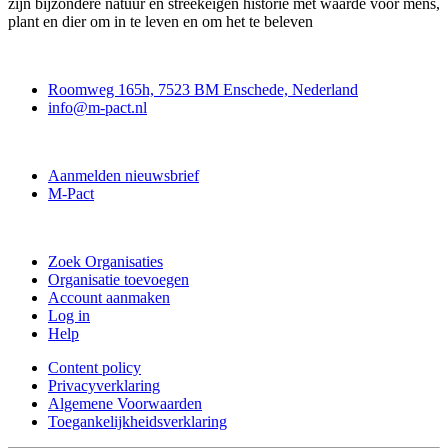
zijn bijzondere natuur en streekeigen historie met waarde voor mens,
plant en dier om in te leven en om het te beleven
Contact
Roomweg 165h, 7523 BM Enschede, Nederland
info@m-pact.nl
M-Pact Kenniscentrum
Aanmelden nieuwsbrief
M-Pact
Doe mee
Zoek Organisaties
Organisatie toevoegen
Account aanmaken
Log in
Help
Content policy
Privacyverklaring
Algemene Voorwaarden
Toegankelijkheidsverklaring