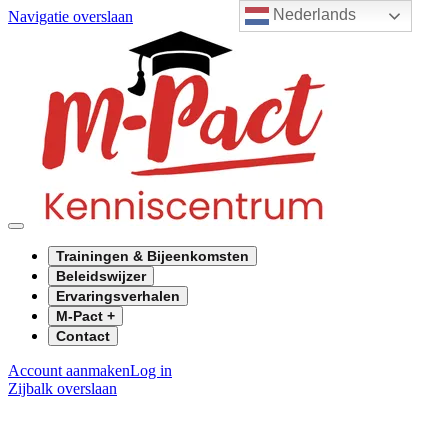
Nederlands
Navigatie overslaan
Trainingen & Bijeenkomsten
Beleidswijzer
Ervaringsverhalen
M-Pact +
Contact
Account aanmaken
Log in
Zijbalk overslaan