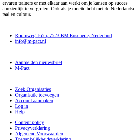
ervaren trainers er met elkaar aan werkt om je kansen op succes
aanzienlijk te vergroten. Ook als je moeite hebt met de Nederlandse
taal en cultuur.
Contact
Roomweg 165h, 7523 BM Enschede, Nederland
info@m-pact.nl
M-Pact Kenniscentrum
Aanmelden nieuwsbrief
M-Pact
Doe mee
Zoek Organisaties
Organisatie toevoegen
Account aanmaken
Log in
Help
Content policy
Privacyverklaring
Algemene Voorwaarden
Toegankelijkheidsverklaring