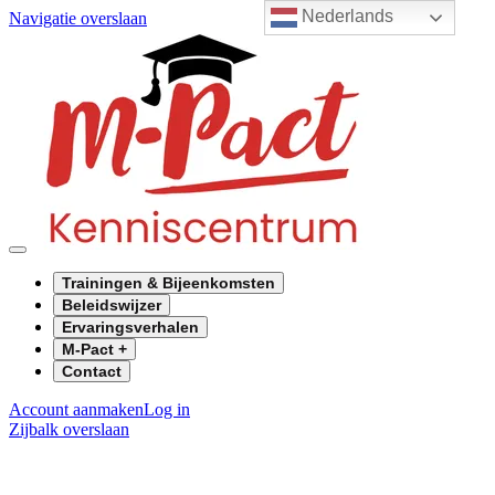
Nederlands
Navigatie overslaan
Trainingen & Bijeenkomsten
Beleidswijzer
Ervaringsverhalen
M-Pact +
Contact
Account aanmaken
Log in
Zijbalk overslaan