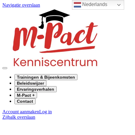
Nederlands
Navigatie overslaan
Trainingen & Bijeenkomsten
Beleidswijzer
Ervaringsverhalen
M-Pact +
Contact
Account aanmaken
Log in
Zijbalk overslaan