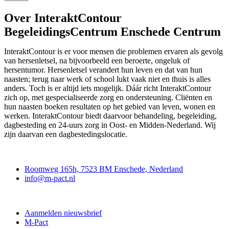
Over InteraktContour
BegeleidingsCentrum Enschede Centrum
InteraktContour is er voor mensen die problemen ervaren als gevolg
van hersenletsel, na bijvoorbeeld een beroerte, ongeluk of
hersentumor. Hersenletsel verandert hun leven en dat van hun
naasten; terug naar werk of school lukt vaak niet en thuis is alles
anders. Toch is er altijd iets mogelijk. Dáár richt InteraktContour
zich op, met gespecialiseerde zorg en ondersteuning. Cliënten en
hun naasten boeken resultaten op het gebied van leven, wonen en
werken. InteraktContour biedt daarvoor behandeling, begeleiding,
dagbesteding en 24-uurs zorg in Oost- en Midden-Nederland. Wij
zijn daarvan een dagbestedingslocatie.
Contact
Roomweg 165h, 7523 BM Enschede, Nederland
info@m-pact.nl
M-Pact Kenniscentrum
Aanmelden nieuwsbrief
M-Pact