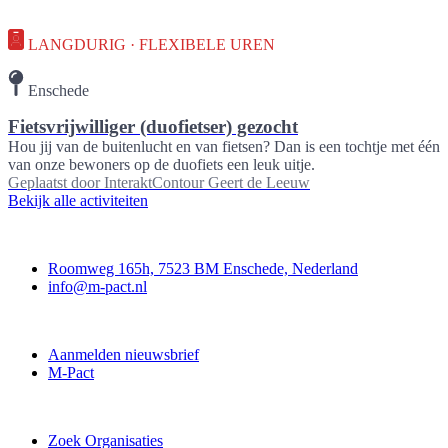
LANGDURIG · FLEXIBELE UREN
Enschede
Fietsvrijwilliger (duofietser) gezocht
Hou jij van de buitenlucht en van fietsen? Dan is een tochtje met één
van onze bewoners op de duofiets een leuk uitje.
Geplaatst door
InteraktContour Geert de Leeuw
Bekijk alle activiteiten
Contact
Roomweg 165h, 7523 BM Enschede, Nederland
info@m-pact.nl
M-Pact Kenniscentrum
Aanmelden nieuwsbrief
M-Pact
Doe mee
Zoek Organisaties