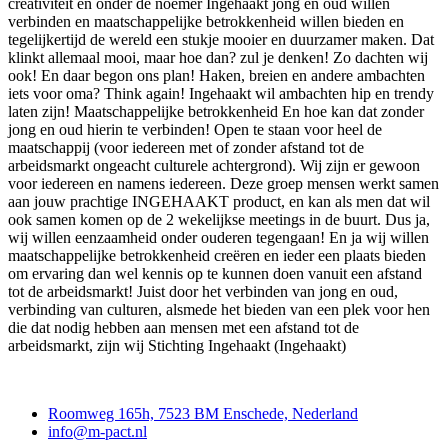
creativiteit en onder de noemer Ingehaakt jong en oud willen
verbinden en maatschappelijke betrokkenheid willen bieden en
tegelijkertijd de wereld een stukje mooier en duurzamer maken. Dat
klinkt allemaal mooi, maar hoe dan? zul je denken! Zo dachten wij
ook! En daar begon ons plan! Haken, breien en andere ambachten
iets voor oma? Think again! Ingehaakt wil ambachten hip en trendy
laten zijn! Maatschappelijke betrokkenheid En hoe kan dat zonder
jong en oud hierin te verbinden! Open te staan voor heel de
maatschappij (voor iedereen met of zonder afstand tot de
arbeidsmarkt ongeacht culturele achtergrond). Wij zijn er gewoon
voor iedereen en namens iedereen. Deze groep mensen werkt samen
aan jouw prachtige INGEHAAKT product, en kan als men dat wil
ook samen komen op de 2 wekelijkse meetings in de buurt. Dus ja,
wij willen eenzaamheid onder ouderen tegengaan! En ja wij willen
maatschappelijke betrokkenheid creëren en ieder een plaats bieden
om ervaring dan wel kennis op te kunnen doen vanuit een afstand
tot de arbeidsmarkt! Juist door het verbinden van jong en oud,
verbinding van culturen, alsmede het bieden van een plek voor hen
die dat nodig hebben aan mensen met een afstand tot de
arbeidsmarkt, zijn wij Stichting Ingehaakt (Ingehaakt)
Contact
Roomweg 165h, 7523 BM Enschede, Nederland
info@m-pact.nl