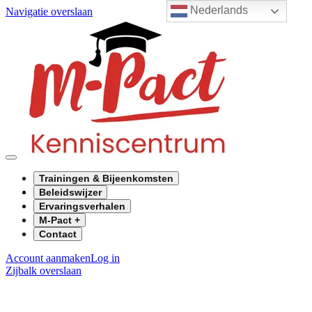
Nederlands
Navigatie overslaan
Trainingen & Bijeenkomsten
Beleidswijzer
Ervaringsverhalen
M-Pact +
Contact
Account aanmaken
Log in
Zijbalk overslaan