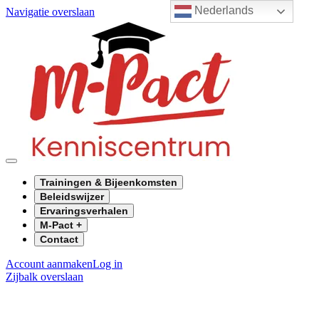
Nederlands
Navigatie overslaan
Trainingen & Bijeenkomsten
Beleidswijzer
Ervaringsverhalen
M-Pact +
Contact
Account aanmaken
Log in
Zijbalk overslaan