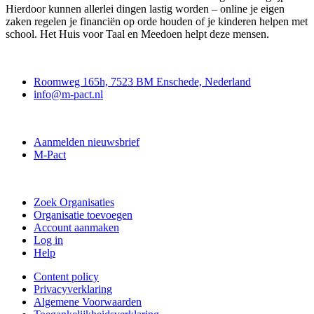
Hierdoor kunnen allerlei dingen lastig worden – online je eigen
zaken regelen je financiën op orde houden of je kinderen helpen met
school. Het Huis voor Taal en Meedoen helpt deze mensen.
Contact
Roomweg 165h, 7523 BM Enschede, Nederland
info@m-pact.nl
M-Pact Kenniscentrum
Aanmelden nieuwsbrief
M-Pact
Doe mee
Zoek Organisaties
Organisatie toevoegen
Account aanmaken
Log in
Help
Content policy
Privacyverklaring
Algemene Voorwaarden