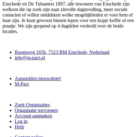
Enschede en De Tubanters 1897, alle inwoners van Enschede zijn
welkom die op zoek zijn naar zinvolle daginvulling, meer sociale
contacten of willen ontdekken welke mogelijkheden er voor hem of
haar zijn. Je kunt gewoon binnen lopen voor een kopje koffie of een
praatje. We zijn geopend op 4 dagdelen verdeeld over de beide
locaties.
Contact
Roomweg 165h, 7523 BM Enschede, Nederland
info@m-pact.nl
M-Pact Kenniscentrum
Aanmelden nieuwsbrief
M-Pact
Doe mee
Zoek Organisaties
Organisatie toevoegen
Account aanmaken
Log in
Help