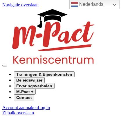
Nederlands
Navigatie overslaan
Trainingen & Bijeenkomsten
Beleidswijzer
Ervaringsverhalen
M-Pact +
Contact
Account aanmaken
Log in
Zijbalk overslaan