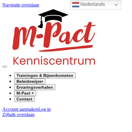
Nederlands
Navigatie overslaan
Trainingen & Bijeenkomsten
Beleidswijzer
Ervaringsverhalen
M-Pact +
Contact
Account aanmaken
Log in
Zijbalk overslaan