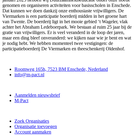
genomen en organiseren activiteiten voor basisscholen in Enschede.
Dat kunnen we doen dankzij onze enthousiaste vrijwilligers. De
Viermarken is een participatie boerderij midden in het groene hart
van Twente. De boerderij ligt in het mooie gebied ‘t Wageler, vlak
achter het Abraham Ledeboerpark. We bestaan al ruim 25 jaar bij de
gratie van vrijwilligers. Er is veel veranderd in de loop der jaren,
maar een ding bleef onveranderd: we kijken naar wie je bent en wat
je nodig hebt. We hebben momenteel twee vestigingen: de
participatieboerderij De Viermarken en theeschenkerij Oldenhof.
Contact
Roomweg 165h, 7523 BM Enschede, Nederland
info@m-pact.nl
M-Pact Kenniscentrum
Aanmelden nieuwsbrief
M-Pact
Doe mee
Zoek Organisaties
Organisatie toevoegen
Account aanmaken