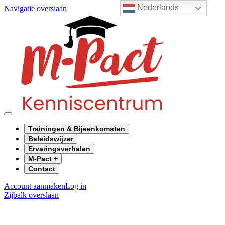
Nederlands
Navigatie overslaan
Trainingen & Bijeenkomsten
Beleidswijzer
Ervaringsverhalen
M-Pact +
Contact
Account aanmaken
Log in
Zijbalk overslaan