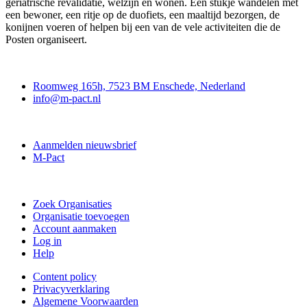
geriatrische revalidatie, welzijn en wonen. Een stukje wandelen met
een bewoner, een ritje op de duofiets, een maaltijd bezorgen, de
konijnen voeren of helpen bij een van de vele activiteiten die de
Posten organiseert.
Contact
Roomweg 165h, 7523 BM Enschede, Nederland
info@m-pact.nl
M-Pact Kenniscentrum
Aanmelden nieuwsbrief
M-Pact
Doe mee
Zoek Organisaties
Organisatie toevoegen
Account aanmaken
Log in
Help
Content policy
Privacyverklaring
Algemene Voorwaarden