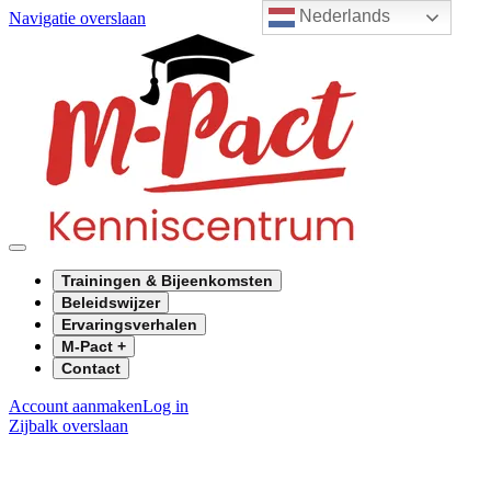
Nederlands
Navigatie overslaan
Trainingen & Bijeenkomsten
Beleidswijzer
Ervaringsverhalen
M-Pact +
Contact
Account aanmaken
Log in
Zijbalk overslaan