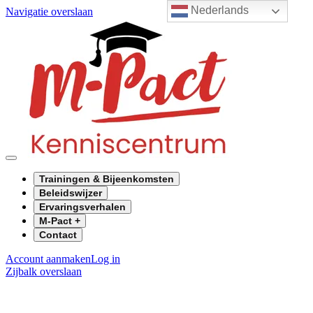
Nederlands
Navigatie overslaan
Trainingen & Bijeenkomsten
Beleidswijzer
Ervaringsverhalen
M-Pact +
Contact
Account aanmaken
Log in
Zijbalk overslaan