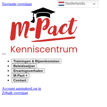
Nederlands
Navigatie overslaan
Trainingen & Bijeenkomsten
Beleidswijzer
Ervaringsverhalen
M-Pact +
Contact
Account aanmaken
Log in
Zijbalk overslaan