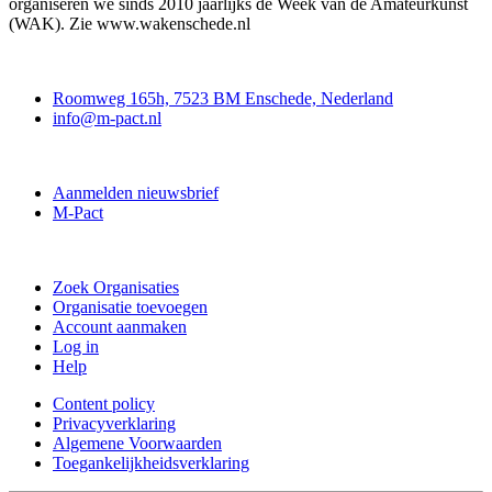
organiseren we sinds 2010 jaarlijks de Week van de Amateurkunst
(WAK). Zie www.wakenschede.nl
Contact
Roomweg 165h, 7523 BM Enschede, Nederland
info@m-pact.nl
M-Pact Kenniscentrum
Aanmelden nieuwsbrief
M-Pact
Doe mee
Zoek Organisaties
Organisatie toevoegen
Account aanmaken
Log in
Help
Content policy
Privacyverklaring
Algemene Voorwaarden
Toegankelijkheidsverklaring