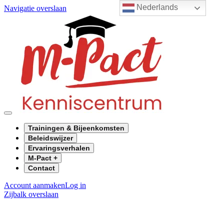
Nederlands
Navigatie overslaan
Trainingen & Bijeenkomsten
Beleidswijzer
Ervaringsverhalen
M-Pact +
Contact
Account aanmaken
Log in
Zijbalk overslaan