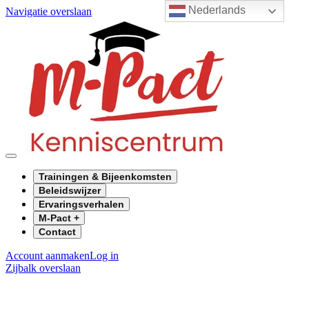
Nederlands
Navigatie overslaan
Trainingen & Bijeenkomsten
Beleidswijzer
Ervaringsverhalen
M-Pact +
Contact
Account aanmaken
Log in
Zijbalk overslaan