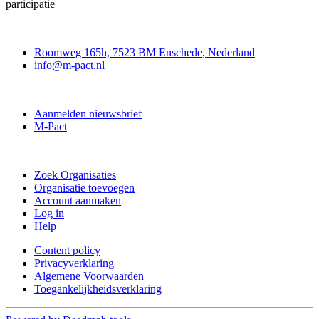
participatie
Contact
Roomweg 165h, 7523 BM Enschede, Nederland
info@m-pact.nl
M-Pact Kenniscentrum
Aanmelden nieuwsbrief
M-Pact
Doe mee
Zoek Organisaties
Organisatie toevoegen
Account aanmaken
Log in
Help
Content policy
Privacyverklaring
Algemene Voorwaarden
Toegankelijkheidsverklaring