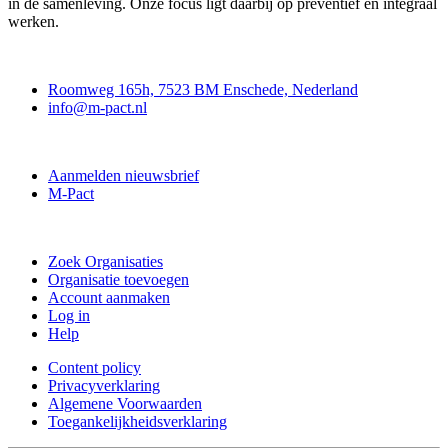
in de samenleving. Onze focus ligt daarbij op preventief en integraal
werken.
Contact
Roomweg 165h, 7523 BM Enschede, Nederland
info@m-pact.nl
M-Pact Kenniscentrum
Aanmelden nieuwsbrief
M-Pact
Doe mee
Zoek Organisaties
Organisatie toevoegen
Account aanmaken
Log in
Help
Content policy
Privacyverklaring
Algemene Voorwaarden
Toegankelijkheidsverklaring