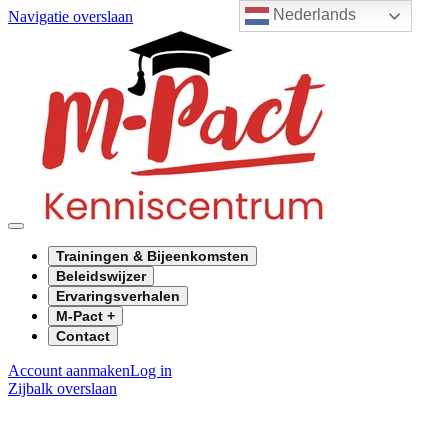
Nederlands
Navigatie overslaan
Trainingen & Bijeenkomsten
Beleidswijzer
Ervaringsverhalen
M-Pact +
Contact
Account aanmaken
Log in
Zijbalk overslaan