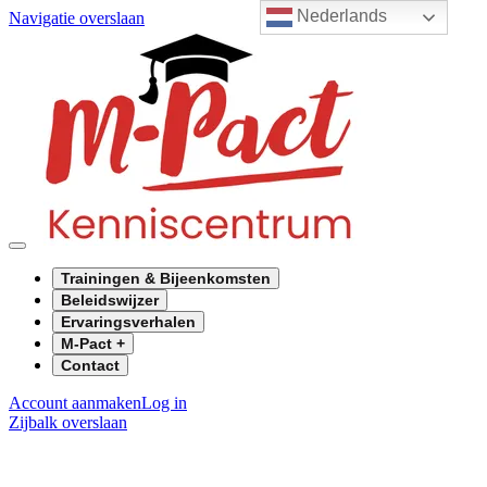
Nederlands
Navigatie overslaan
Trainingen & Bijeenkomsten
Beleidswijzer
Ervaringsverhalen
M-Pact +
Contact
Account aanmaken
Log in
Zijbalk overslaan