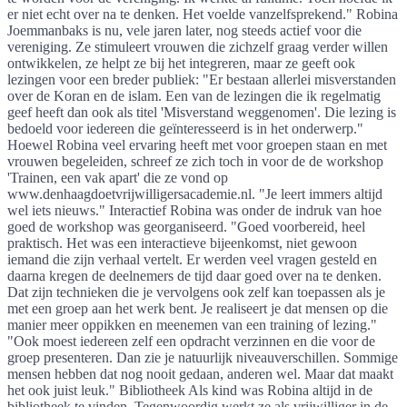
er niet echt over na te denken. Het voelde vanzelfsprekend." Robina
Joemmanbaks is nu, vele jaren later, nog steeds actief voor die
vereniging. Ze stimuleert vrouwen die zichzelf graag verder willen
ontwikkelen, ze helpt ze bij het integreren, maar ze geeft ook
lezingen voor een breder publiek: "Er bestaan allerlei misverstanden
over de Koran en de islam. Een van de lezingen die ik regelmatig
geef heeft dan ook als titel 'Misverstand weggenomen'. Die lezing is
bedoeld voor iedereen die geïnteresseerd is in het onderwerp."
Hoewel Robina veel ervaring heeft met voor groepen staan en met
vrouwen begeleiden, schreef ze zich toch in voor de de workshop
'Trainen, een vak apart' die ze vond op
www.denhaagdoetvrijwilligersacademie.nl. "Je leert immers altijd
wel iets nieuws." Interactief Robina was onder de indruk van hoe
goed de workshop was georganiseerd. "Goed voorbereid, heel
praktisch. Het was een interactieve bijeenkomst, niet gewoon
iemand die zijn verhaal vertelt. Er werden veel vragen gesteld en
daarna kregen de deelnemers de tijd daar goed over na te denken.
Dat zijn technieken die je vervolgens ook zelf kan toepassen als je
met een groep aan het werk bent. Je realiseert je dat mensen op die
manier meer oppikken en meenemen van een training of lezing."
"Ook moest iedereen zelf een opdracht verzinnen en die voor de
groep presenteren. Dan zie je natuurlijk niveauverschillen. Sommige
mensen hebben dat nog nooit gedaan, anderen wel. Maar dat maakt
het ook juist leuk." Bibliotheek Als kind was Robina altijd in de
bibliotheek te vinden. Tegenwoordig werkt ze als vrijwilliger in de