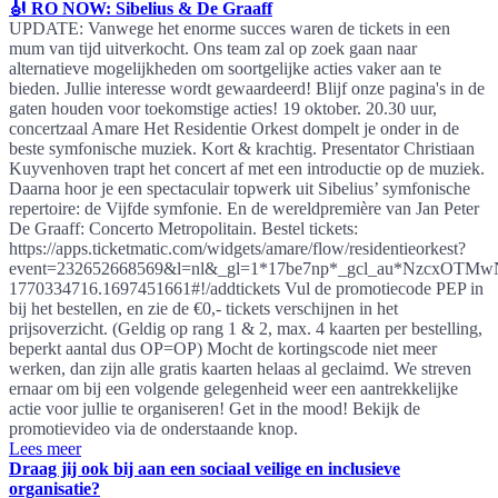
🎻 RO NOW: Sibelius & De Graaff
UPDATE: Vanwege het enorme succes waren de tickets in een
mum van tijd uitverkocht. Ons team zal op zoek gaan naar
alternatieve mogelijkheden om soortgelijke acties vaker aan te
bieden. Jullie interesse wordt gewaardeerd! Blijf onze pagina's in de
gaten houden voor toekomstige acties! 19 oktober. 20.30 uur,
concertzaal Amare Het Residentie Orkest dompelt je onder in de
beste symfonische muziek. Kort & krachtig. Presentator Christiaan
Kuyvenhoven trapt het concert af met een introductie op de muziek.
Daarna hoor je een spectaculair topwerk uit Sibelius’ symfonische
repertoire: de Vijfde symfonie. En de wereldpremière van Jan Peter
De Graaff: Concerto Metropolitain. Bestel tickets:
https://apps.ticketmatic.com/widgets/amare/flow/residentieorkest?
event=232652668569&l=nl&_gl=1*17be7np*_gcl_au*Nzc
1770334716.1697451661#!/addtickets Vul de promotiecode PEP in
bij het bestellen, en zie de €0,- tickets verschijnen in het
prijsoverzicht. (Geldig op rang 1 & 2, max. 4 kaarten per bestelling,
beperkt aantal dus OP=OP) Mocht de kortingscode niet meer
werken, dan zijn alle gratis kaarten helaas al geclaimd. We streven
ernaar om bij een volgende gelegenheid weer een aantrekkelijke
actie voor jullie te organiseren! Get in the mood! Bekijk de
promotievideo via de onderstaande knop.
Lees meer
Draag jij ook bij aan een sociaal veilige en inclusieve
organisatie?