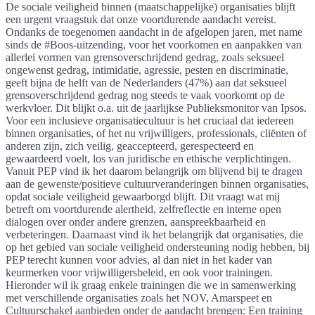
De sociale veiligheid binnen (maatschappelijke) organisaties blijft
een urgent vraagstuk dat onze voortdurende aandacht vereist.
Ondanks de toegenomen aandacht in de afgelopen jaren, met name
sinds de #Boos-uitzending, voor het voorkomen en aanpakken van
allerlei vormen van grensoverschrijdend gedrag, zoals seksueel
ongewenst gedrag, intimidatie, agressie, pesten en discriminatie,
geeft bijna de helft van de Nederlanders (47%) aan dat seksueel
grensoverschrijdend gedrag nog steeds te vaak voorkomt op de
werkvloer. Dit blijkt o.a. uit de jaarlijkse Publieksmonitor van Ipsos.
Voor een inclusieve organisatiecultuur is het cruciaal dat iedereen
binnen organisaties, of het nu vrijwilligers, professionals, cliënten of
anderen zijn, zich veilig, geaccepteerd, gerespecteerd en
gewaardeerd voelt, los van juridische en ethische verplichtingen.
Vanuit PEP vind ik het daarom belangrijk om blijvend bij te dragen
aan de gewenste/positieve cultuurveranderingen binnen organisaties,
opdat sociale veiligheid gewaarborgd blijft. Dit vraagt wat mij
betreft om voortdurende alertheid, zelfreflectie en interne open
dialogen over onder andere grenzen, aanspreekbaarheid en
verbeteringen. Daarnaast vind ik het belangrijk dat organisaties, die
op het gebied van sociale veiligheid ondersteuning nodig hebben, bij
PEP terecht kunnen voor advies, al dan niet in het kader van
keurmerken voor vrijwilligersbeleid, en ook voor trainingen.
Hieronder wil ik graag enkele trainingen die we in samenwerking
met verschillende organisaties zoals het NOV, Amarspeet en
Cultuurschakel aanbieden onder de aandacht brengen: Een training