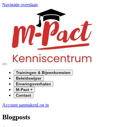
Navigatie overslaan
Trainingen & Bijeenkomsten
Beleidswijzer
Ervaringsverhalen
M-Pact +
Contact
Account aanmaken
Log in
Blogposts