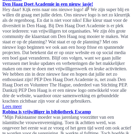
Den Haag Doet Academie in een nieuw jasje!
Hey daar! Kijk eens naar ons nieuwe logo! 🌈 We zijn super blij en
willen dit graag met jullie delen. Ons nieuwe logo is net zo kleurrijk
als de regenboog. En dat is niet voor niks! Elke kleur staat voor de
diversiteit in Den Haag. Bij Den Haag Doet Academie is er plek
voor iedereen: van vrijwilligers tot organisaties. We zijn één grote
community die klaarstaat om Den Haag nog mooier te maken. Wat
staat er op de planning? Wat staat er op de planning? Met ons
nieuwe logo beginnen we ook aan een hoop frisse en spannende
projecten. Dat betekent dat er op onze website en op social media
een boel gaat veranderen. Blijf ons volgen, want we gaan jullie
verrassen met leuke updates en verbeteringen die het makkelijker
maken om mee te doen met vrijwilligerswerk en leuke activiteiten.
We hebben zin in deze nieuwe fase en hopen dat jullie net zo
enthousiast zijn! PEP Den Haag Doet Academie is, net zoals Den
Haag Doet en Volunteer The Hague, onderdeel van Stichting PEP.
Dankzij PEP Den Haag is er een nieuw logo ontwikkeld voor alle
drie de website, waardoor onze samenwerking en gebundelde
krachten zichtbaar zijn voor al onze gebruikers.
Lees meer
Robina is vrijwilliger in bibliotheek Escamp
"Mijn Pakistaanse moeder was jarenlang voorzitter van een
islamitische vrouwenvereniging. Toen ik achttien werd, was
ongeveer het eerste wat ze vroeg of het geen tijd werd om ook actief
te worden voor de vereniging. Ik werkte al fulltime. Toch hoefde ik