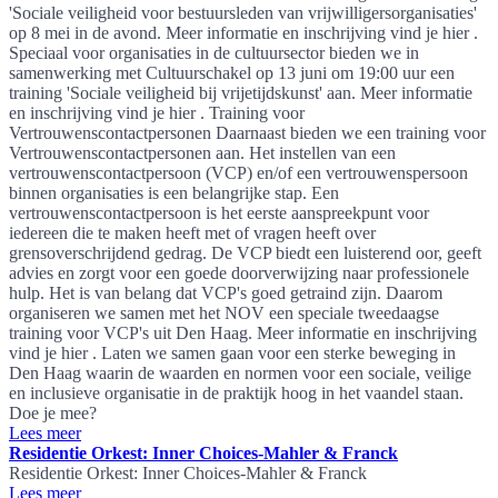
'Sociale veiligheid voor bestuursleden van vrijwilligersorganisaties'
op 8 mei in de avond. Meer informatie en inschrijving vind je hier .
Speciaal voor organisaties in de cultuursector bieden we in
samenwerking met Cultuurschakel op 13 juni om 19:00 uur een
training 'Sociale veiligheid bij vrijetijdskunst' aan. Meer informatie
en inschrijving vind je hier . Training voor
Vertrouwenscontactpersonen Daarnaast bieden we een training voor
Vertrouwenscontactpersonen aan. Het instellen van een
vertrouwenscontactpersoon (VCP) en/of een vertrouwenspersoon
binnen organisaties is een belangrijke stap. Een
vertrouwenscontactpersoon is het eerste aanspreekpunt voor
iedereen die te maken heeft met of vragen heeft over
grensoverschrijdend gedrag. De VCP biedt een luisterend oor, geeft
advies en zorgt voor een goede doorverwijzing naar professionele
hulp. Het is van belang dat VCP's goed getraind zijn. Daarom
organiseren we samen met het NOV een speciale tweedaagse
training voor VCP's uit Den Haag. Meer informatie en inschrijving
vind je hier . Laten we samen gaan voor een sterke beweging in
Den Haag waarin de waarden en normen voor een sociale, veilige
en inclusieve organisatie in de praktijk hoog in het vaandel staan.
Doe je mee?
Lees meer
Residentie Orkest: Inner Choices-Mahler & Franck
Residentie Orkest: Inner Choices-Mahler & Franck
Lees meer