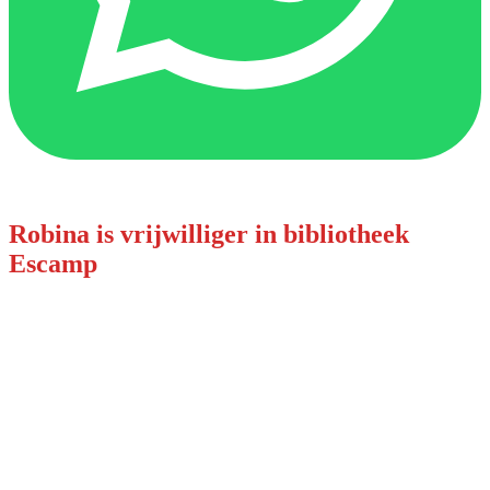
Robina is vrijwilliger in bibliotheek
Escamp