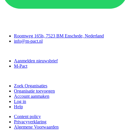
Contact
Roomweg 165h, 7523 BM Enschede, Nederland
info@m-pact.nl
M-Pact Kenniscentrum
Aanmelden nieuwsbrief
M-Pact
Doe mee
Zoek Organisaties
Organisatie toevoegen
Account aanmaken
Log in
Help
Content policy
Privacyverklaring
Algemene Voorwaarden