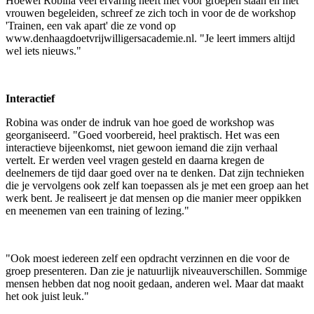
Hoewel Robina veel ervaring heeft met voor groepen staan en met
vrouwen begeleiden, schreef ze zich toch in voor de de workshop
'Trainen, een vak apart' die ze vond op
www.denhaagdoetvrijwilligersacademie.nl. "Je leert immers altijd
wel iets nieuws."
Interactief
Robina was onder de indruk van hoe goed de workshop was
georganiseerd. "Goed voorbereid, heel praktisch. Het was een
interactieve bijeenkomst, niet gewoon iemand die zijn verhaal
vertelt. Er werden veel vragen gesteld en daarna kregen de
deelnemers de tijd daar goed over na te denken. Dat zijn technieken
die je vervolgens ook zelf kan toepassen als je met een groep aan het
werk bent. Je realiseert je dat mensen op die manier meer oppikken
en meenemen van een training of lezing."
"Ook moest iedereen zelf een opdracht verzinnen en die voor de
groep presenteren. Dan zie je natuurlijk niveauverschillen. Sommige
mensen hebben dat nog nooit gedaan, anderen wel. Maar dat maakt
het ook juist leuk."