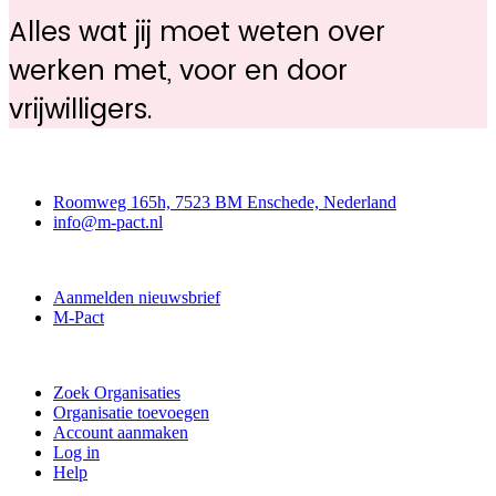
Alles wat jij moet weten over
werken met, voor en door
vrijwilligers.
Contact
Roomweg 165h, 7523 BM Enschede, Nederland
info@m-pact.nl
M-Pact Kenniscentrum
Aanmelden nieuwsbrief
M-Pact
Doe mee
Zoek Organisaties
Organisatie toevoegen
Account aanmaken
Log in
Help