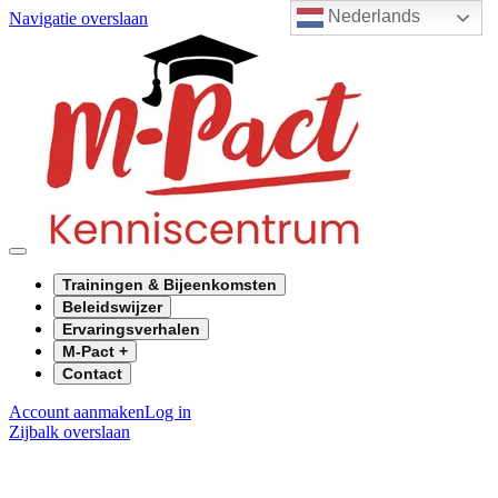
Nederlands
Navigatie overslaan
Trainingen & Bijeenkomsten
Beleidswijzer
Ervaringsverhalen
M-Pact +
Contact
Account aanmaken
Log in
Zijbalk overslaan