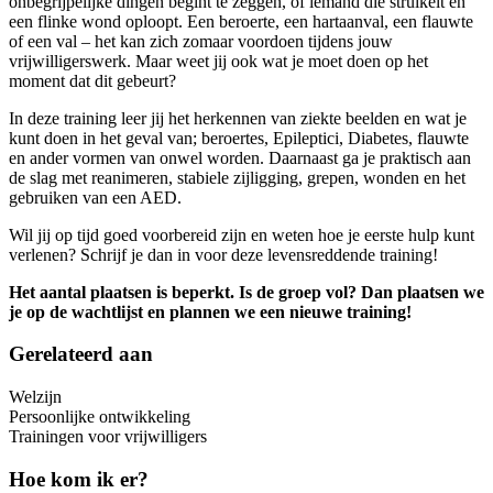
onbegrijpelijke dingen begint te zeggen, of iemand die struikelt en
een flinke wond oploopt. Een beroerte, een hartaanval, een flauwte
of een val – het kan zich zomaar voordoen tijdens jouw
vrijwilligerswerk. Maar weet jij ook wat je moet doen op het
moment dat dit gebeurt?
In deze training leer jij het herkennen van ziekte beelden en wat je
kunt doen in het geval van; beroertes, Epileptici, Diabetes, flauwte
en ander vormen van onwel worden. Daarnaast ga je praktisch aan
de slag met reanimeren, stabiele zijligging, grepen, wonden en het
gebruiken van een AED.
Wil jij op tijd goed voorbereid zijn en weten hoe je eerste hulp kunt
verlenen? Schrijf je dan in voor deze levensreddende training!
Het aantal plaatsen is beperkt. Is de groep vol? Dan plaatsen we
je op de wachtlijst en plannen we een nieuwe training!
Gerelateerd aan
Welzijn
Persoonlijke ontwikkeling
Trainingen voor vrijwilligers
Hoe kom ik er?