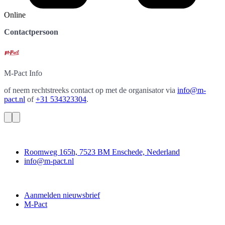
Online
Contactpersoon
M-Pact
Info
of neem rechtstreeks contact op met de organisator via
info@m-
pact.nl
of
+31 534323304
.
Contact
Roomweg 165h, 7523 BM Enschede, Nederland
info@m-pact.nl
M-Pact Kenniscentrum
Aanmelden nieuwsbrief
M-Pact
Doe mee