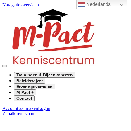
Nederlands
Navigatie overslaan
Trainingen & Bijeenkomsten
Beleidswijzer
Ervaringsverhalen
M-Pact +
Contact
Account aanmaken
Log in
Zijbalk overslaan