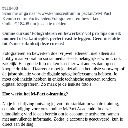
#118408
Scan me of ga naar www.kenniscentrum.m-pact.nl/o/M-Pact-
Kenniscentrum/activiteiten/Fotograferen-en-bewerken---
Online/118408 om je aan te melden
Online cursus ‘Fotograferen en bewerken’ vol pro-tips om elk
moment of vakantieplek perfect vast te leggen. Geen mislukte
foto’s meer dankzij deze cursus!
Fotograferen en bewerken doet vrijwel iedereen, niet alleen als
hobby maar vooral nu social media steeds belangrijker wordt, ook
zakelijk. Een góede foto maken is echter wat anders dan op een
knopje drukken. Daarvoor moet je niet alleen het juiste voorwerp of
de juiste situatie voor de digitale spiegelreflexcamera hebben. Je
moet ook inzicht hebben in enkele technische aspecten rondom
digitaal fotograferen. Zo maak je de leukste foto's!
Hoe werkt het M-Pact e-learning?
Na je inschrijving ontvang je, vóór de startdatum van de training,
een uitnodiging voor onze online M-Pact Academie. In deze
uitnodiging vind je een bericht om je account te activeren, samen
met aanvullende informatie. Zodra je account is geactiveerd, kun je
direct aan de slag.