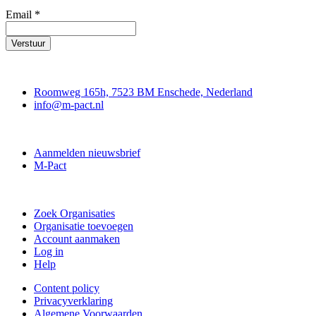
Email
*
Verstuur
Contact
Roomweg 165h, 7523 BM Enschede, Nederland
info@m-pact.nl
M-Pact Kenniscentrum
Aanmelden nieuwsbrief
M-Pact
Doe mee
Zoek Organisaties
Organisatie toevoegen
Account aanmaken
Log in
Help
Content policy
Privacyverklaring
Algemene Voorwaarden